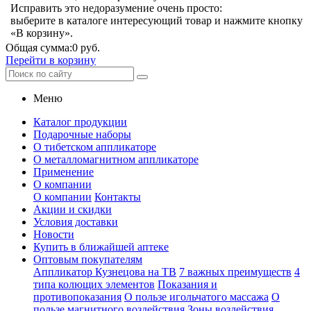
Исправить это недоразумение очень просто:
выберите в каталоге интересующий товар и нажмите кнопку
«В корзину».
Общая сумма:
0 руб.
Перейти в корзину
Меню
Каталог продукции
Подарочные наборы
О тибетском аппликаторе
О металломагнитном аппликаторе
Применение
О компании
О компании
Контакты
Акции и скидки
Условия доставки
Новости
Купить в ближайшей аптеке
Оптовым покупателям
Аппликатор Кузнецова на ТВ
7 важных преимуществ
4
типа колющих элементов
Показания и
противопоказания
О пользе игольчатого массажа
О
пользе магнитного воздействия
Зоны воздействия