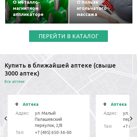
О металло-
О пользе
магнитном
игольчатого
аппликаторе
массажа
ПЕРЕЙТИ В КАТАЛОГ
Купить в ближайшей аптеке (свыше
3000 аптек)
Все аптеки
Аптека
Аптека
Адрес:
ул. Малый
Адрес:
ул. То
Палашевский
переуло
переулок, 2/8
Тел:
+7 (49
Тел:
+7 (495) 650-36-00