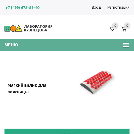
+7 (499) 678-81-40
Вход
Регистрация
0
0
ЛАБОРАТОРИЯ
КУЗНЕЦОВА
МЕНЮ
Пояс с двумя сменными
Большой мягкий коврик
Мягкий валик для
Мягкий валик для
Универсальный валик
мягкими подушечками
41x60 см
шеи
поясницы
(желтой и красной)