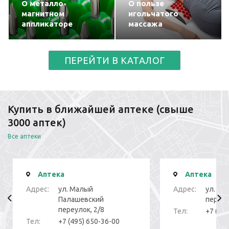
О металло-
О пользе
магнитном
игольчатого
аппликаторе
массажа
ПЕРЕЙТИ В КАТАЛОГ
Купить в ближайшей аптеке (свыше
3000 аптек)
Все аптеки
Аптека
Аптека
Адрес:
ул. Малый
Адрес:
ул. То
Палашевский
переуло
переулок, 2/8
Тел:
+7 (49
Тел:
+7 (495) 650-36-00