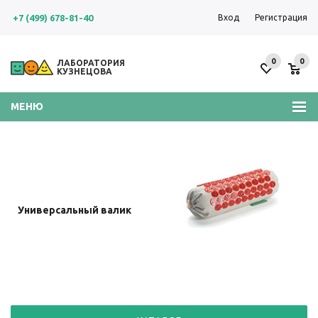
+7 (499) 678-81-40
Вход
Регистрация
0
0
ЛАБОРАТОРИЯ
КУЗНЕЦОВА
МЕНЮ
Пояс с двумя сменными
Большой мягкий коврик
Мягкий валик для
Мягкий валик для
Универсальный валик
мягкими подушечками
41x60 см
шеи
поясницы
(желтой и красной)