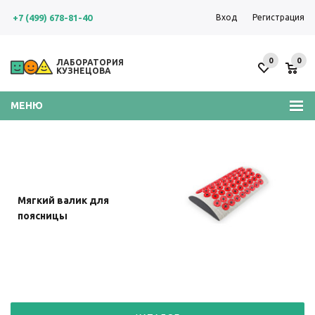
+7 (499) 678-81-40
Вход
Регистрация
0
0
ЛАБОРАТОРИЯ
КУЗНЕЦОВА
МЕНЮ
Пояс с двумя сменными
Большой мягкий коврик
Мягкий валик для
Мягкий валик для
Универсальный валик
мягкими подушечками
41x60 см
шеи
поясницы
(желтой и красной)