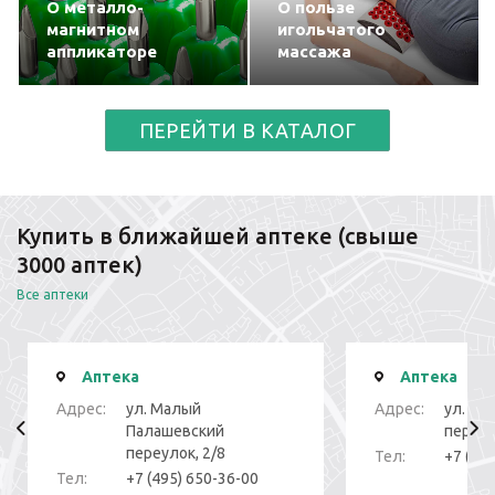
О металло-
О пользе
магнитном
игольчатого
аппликаторе
массажа
ПЕРЕЙТИ В КАТАЛОГ
Купить в ближайшей аптеке (свыше
3000 аптек)
Все аптеки
Аптека
Аптека
Адрес:
ул. Малый
Адрес:
ул. То
Палашевский
переуло
переулок, 2/8
Тел:
+7 (49
Тел:
+7 (495) 650-36-00