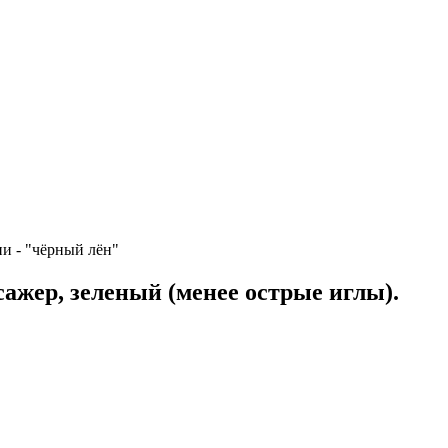
и - "чёрный лён"
жер, зеленый (менее острые иглы).