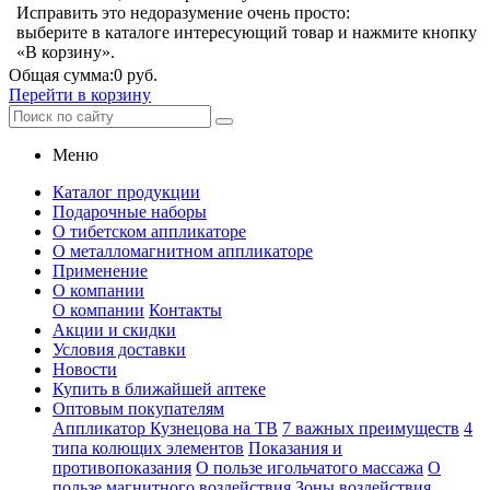
Исправить это недоразумение очень просто:
выберите в каталоге интересующий товар и нажмите кнопку
«В корзину».
Общая сумма:
0 руб.
Перейти в корзину
Меню
Каталог продукции
Подарочные наборы
О тибетском аппликаторе
О металломагнитном аппликаторе
Применение
О компании
О компании
Контакты
Акции и скидки
Условия доставки
Новости
Купить в ближайшей аптеке
Оптовым покупателям
Аппликатор Кузнецова на ТВ
7 важных преимуществ
4
типа колющих элементов
Показания и
противопоказания
О пользе игольчатого массажа
О
пользе магнитного воздействия
Зоны воздействия