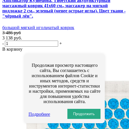
Аппликатор Кузнецова. Тибетский акупунктурный
массажный коврик 41х60 см., массажер на мягкой
подложке 2 см., зеленый (менее острые иглы). Цвет ткани -
"чёрный лён".
большой мягкий игольчатый коврик
3 486 руб
3 138 руб.
-
+
В корзину
Продолжая просмотр настоящего
сайта, Вы соглашаетесь с
использованием файлов Cookie и
иных методов, средств и
инструментов интернет-статистики
и настройки, применяемых на сайте
для повышения удобства
использования сайта.
Подробнее
Продолжить