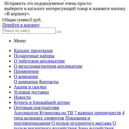
Исправить это недоразумение очень просто:
выберите в каталоге интересующий товар и нажмите кнопку
«В корзину».
Общая сумма:
0 руб.
Перейти в корзину
Меню
Каталог продукции
Подарочные наборы
О тибетском аппликаторе
О металломагнитном аппликаторе
Применение
О компании
О компании
Контакты
Акции и скидки
Условия доставки
Новости
Купить в ближайшей аптеке
Оптовым покупателям
Аппликатор Кузнецова на ТВ
7 важных преимуществ
4
типа колющих элементов
Показания и
противопоказания
О пользе игольчатого массажа
О
пользе магнитного воздействия
Зоны воздействия